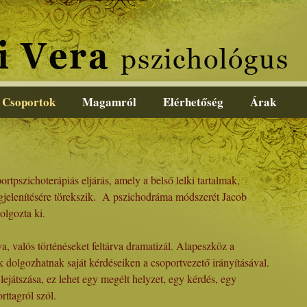
Csoportok
Magamról
Elérhetőség
Árak
tpszichoterápiás eljárás, amely a belső lelki tartalmak,
gjelenítésére törekszik. A pszichodráma módszerét Jacob
lgozta ki.
a, valós történéseket feltárva dramatizál. Alapeszköz a
k dolgozhatnak saját kérdéseiken a csoportvezető irányításával.
ejátszása, ez lehet egy megélt helyzet, egy kérdés, egy
ttagról szól.