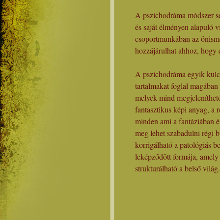
A pszichodráma módszer seg
és saját élményen alapuló v
csoportmunkában az önisme
hozzájárulhat ahhoz, hogy 
A pszichodráma egyik kulcs
tartalmakat foglal magában 
melyek mind megjeleníthet
fantasztikus képi anyag, a r
minden ami a fantáziában él
meg lehet szabadulni régi b
korrigálható a patológiás b
leképződött formája, amely 
strukturálható a belső világ.