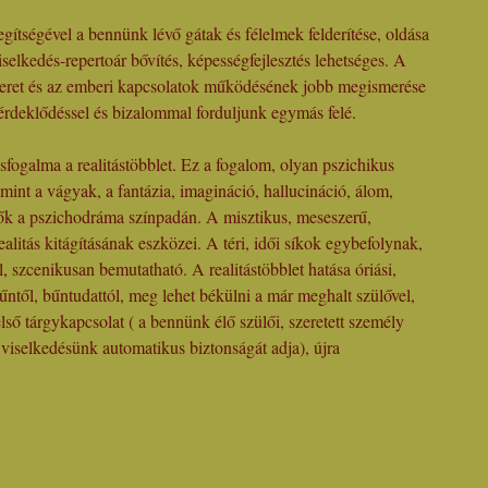
ítségével a bennünk lévő gátak és félelmek felderítése, oldása
iselkedés-repertoár bővítés, képességfejlesztés lehetséges. A
ret és az emberi kapcsolatok működésének jobb megismerése
érdeklődéssel és bizalommal forduljunk egymás felé.
fogalma a realitástöbblet. Ez a fogalom, olyan pszichikus
mint a vágyak, a fantázia, imagináció, hallucináció, álom,
ők a pszichodráma színpadán. A misztikus, meseszerű,
ealitás kitágításának eszközei. A téri, idői síkok egybefolynak,
, szcenikusan bemutatható. A realitástöbblet hatása óriási,
űntől, bűntudattól, meg lehet békülni a már meghalt szülővel,
első tárgykapcsolat ( a bennünk élő szülői, szeretett személy
viselkedésünk automatikus biztonságát adja), újra