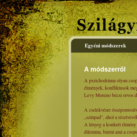
Egyéni módszerek
A módszerről
A pszichodráma olyan csopor
élmények, konfliktusok me
Levy Moreno bécsi orvos do
A cselekvésre összpontosítv
„színpad”, ahol a résztvevő
A lényeg a konkrét élmény l
dilemma, bármi ami a csopor