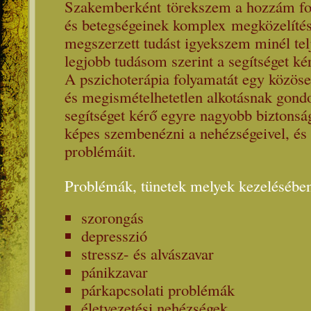
Szakemberként törekszem a hozzám fo
és betegségeinek komplex megközelítés
megszerzett tudást igyekszem minél telj
legjobb tudásom szerint a segítséget kér
A pszichoterápia folyamatát egy közöse
és megismételhetetlen alkotásnak gond
segítséget kérő egyre nagyobb biztonsá
képes szembenézni a nehézségeivel, és
problémáit.
Problémák, tünetek melyek kezelésében
szorongás
depresszió
stressz- és alvászavar
pánikzavar
párkapcsolati problémák
életvezetési nehézségek