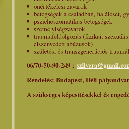
önértékelési zavarok
betegségek a családban, haláleset, g
pszichoszomatikus betegségek
személyiségzavarok
traumafeldolgozás (fizikai, szexuáli
elszenvedett abúzusok)
születési és transzgenerációs traumá
06/70-50-90-249 ;
szilvera@gmail.co
Rendelés: Budapest, Déli pályaudva
A szükséges képesítésekkel és enged