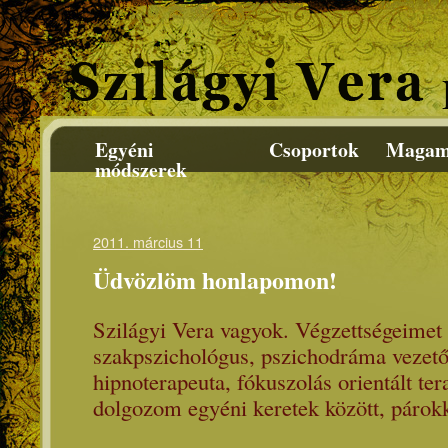
Egyéni
Csoportok
Magam
módszerek
2011. március 11
Üdvözlöm honlapomon!
Szilágyi Vera vagyok. Végzettségeimet t
szakpszichológus, pszichodráma vezető,
hipnoterapeuta, fókuszolás orientált te
dolgozom egyéni keretek között, párokk